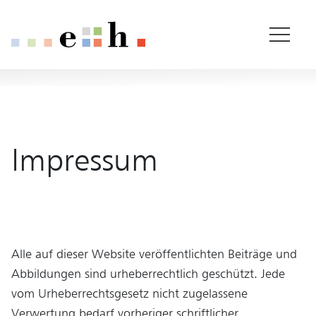
Impressum
Important pages
Home
Main Content
Main Navigation
Rootline Navigation
Content
Contact
Sitemap
Impressum
Meta Navigation
Alle auf dieser Website veröffentlichten Beiträge und
Abbildungen sind urheberrechtlich geschützt. Jede
vom Urheberrechtsgesetz nicht zugelassene
Verwertung bedarf vorheriger schriftlicher