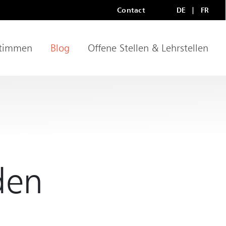
Contact
DE
FR
Meta Navigation
LANGU
timmen
Blog
Offene Stellen & Lehrstellen
den