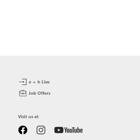
e + h Live
Job Offers
Visit us at