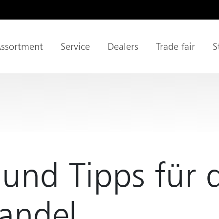
ssortment
Service
Dealers
Trade fair
S
gation
und Tipps für 
andel