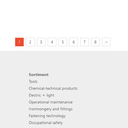
1
2
3
4
5
6
7
8
>
Sortiment
Footer navigation
Tools
Chemical-technical products
Electric + light
Operational maintenance
Ironmongery and fittings
Fastening technology
Occupational safety