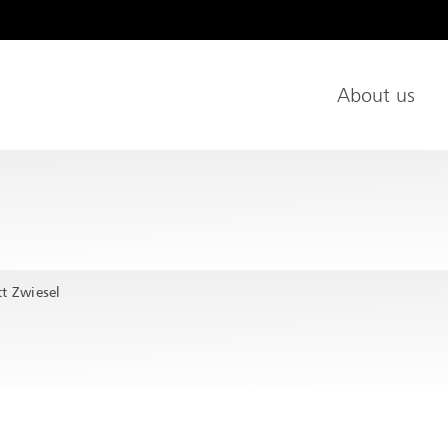
age
About us
Main Nav
t Zwiesel