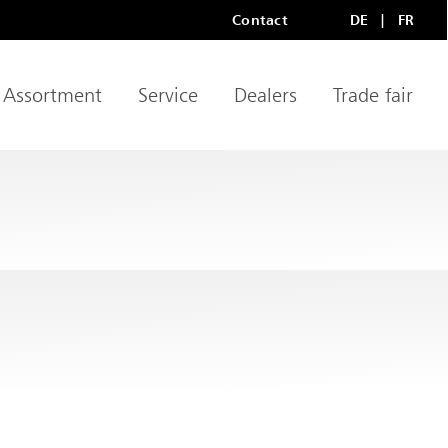
Contact
DE
FR
Meta Navigation
LANGU
Assortment
Service
Dealers
Trade fair
igation