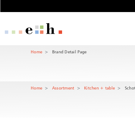
Brand Detail P
Important pages
Home
Main Navigation
Content
Main Content
Contact
Home
Brand Detail Page
Rootline Navigation
Sitemap
Meta Navigation
Home
Assortment
Kitchen + table
Schot