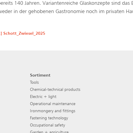
ereits 140 Jahren. Variantenreiche Glaskonzepte sind das E
weder in der gehobenen Gastronomie noch im privaten Hau
h:] Schott_Zwiesel_2025
Sortiment
Footer navigation
Tools
Chemical-technical products
Electric + light
Operational maintenance
Ironmongery and fittings
Fastening technology
Occupational safety
Garden + agriculture