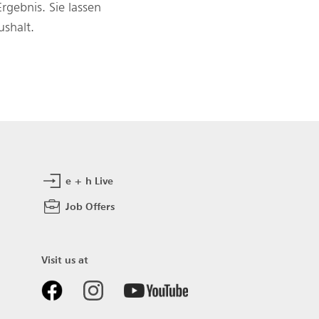
rgebnis. Sie lassen
shalt.
e + h Live
Job Offers
Visit us at