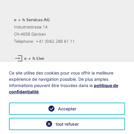
e + h Services AG
Industriestrasse 14
CH-4658 Däniken
Téléphone: +41 (0)62 288 61 11
e + h Live
Postes vacants
Ce site utilise des cookies pour vous offrir la meilleure
expérience de navigation possible. De plus amples
informations peuvent être trouvées dans la
politique de
Vous nous trouverez aussi sur:
confidentialité
.
Accepter
tout refuser
© e+h Services AG
Protection des données
Impressum
Sitemap