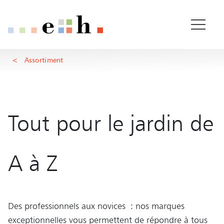
Jardin + Agriculture
Pages importantes
Page d'accueil
Contenu principal
Assortiment
Main Navigation
Rootline
Contenu
Contact
Plan du site
Méta-navigation
Tout pour le jardin de
A à Z
Des professionnels aux novices : nos marques
exceptionnelles vous permettent de répondre à tous