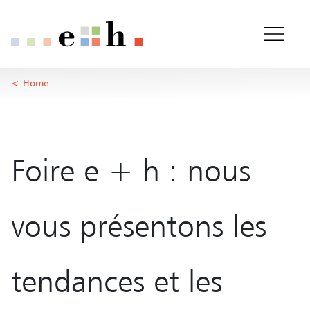
Foire e + h
Pages importantes
Page d'accueil
Contenu principal
Home
Main Navigation
Rootline
Contenu
Contact
Plan du site
Méta-navigation
Foire e + h : nous
vous présentons les
tendances et les