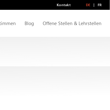
Kontakt
DE
FR
Metanavigationn
LANGU
timmen
Blog
Offene Stellen & Lehrstellen