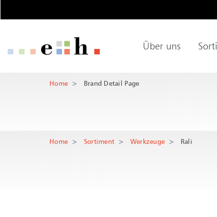
Brand Detail P
Wichtige Seiten
Über uns
Sort
Home
Main Navigation
Hauptnaviga
Inhalt
Hauptinhalt
Kontakt
Home
Brand Detail Page
Rootline Navigation
Sitemap
Metanavigation
Home
Sortiment
Werkzeuge
Rali