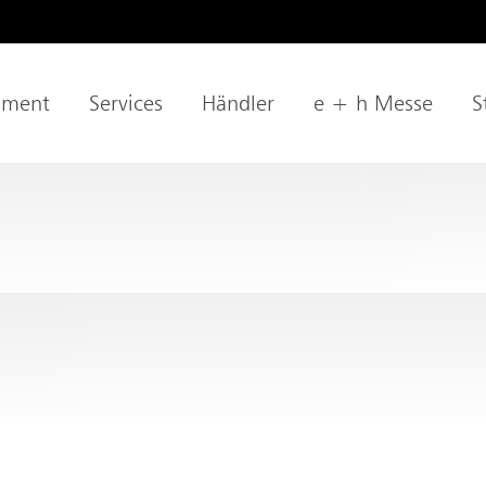
age
iment
Services
Händler
e + h Messe
S
tion