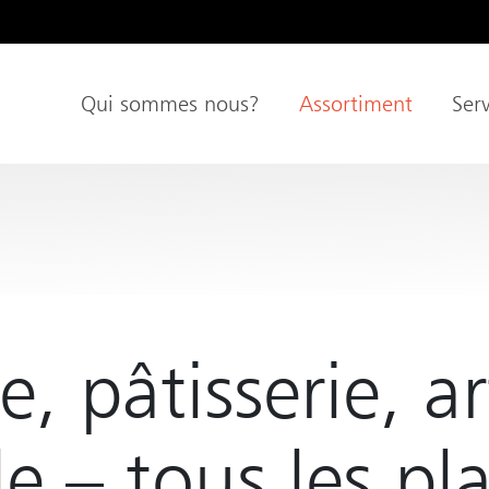
e
Qui sommes nous?
Assortiment
Serv
Navigation principale
pal
e, pâtisserie, a
le – tous les pla