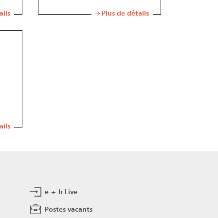
ails
Plus de détails
ails
e + h Live
e
Postes vacants