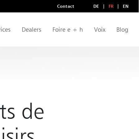
Contact
DE
FR
EN
Méta-navigation
LANGUAGE
ices
Dealers
Foire e + h
Voix
Blog
rts de
isirs