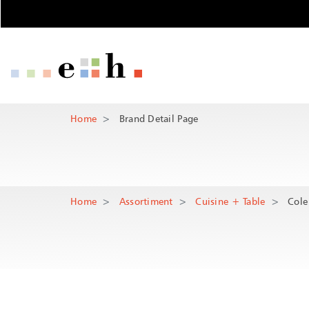
Brand Detail P
Pages importantes
Page d'accueil
Main Navigation
Contenu
Contenu princi
Contact
Home
Brand Detail Page
Rootline
Plan du site
Méta-navigation
Home
Assortiment
Cuisine + Table
Cole