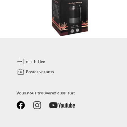
e + h Live
e
Postes vacants
Vous nous trouverez aussi sur: