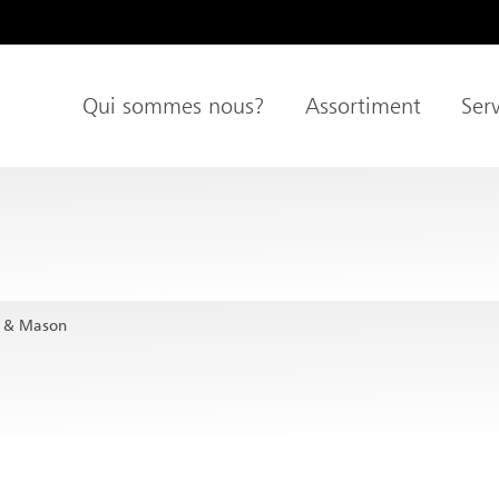
age
Qui sommes nous?
Assortiment
Serv
Navigation principale
pal
 & Mason