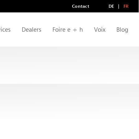
Contact
DE
FR
Méta-navigation
LANGU
ices
Dealers
Foire e + h
Voix
Blog