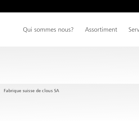
age
Qui sommes nous?
Assortiment
Serv
Navigation principale
pal
Fabrique suisse de clous SA