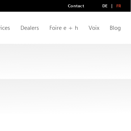
Contact
DE
FR
Méta-navigation
LANGU
ices
Dealers
Foire e + h
Voix
Blog