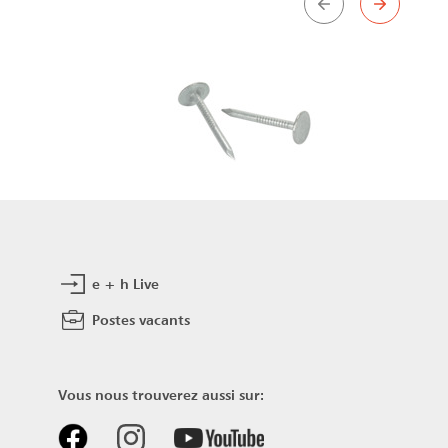
e + h Live
e
Postes vacants
Vous nous trouverez aussi sur: