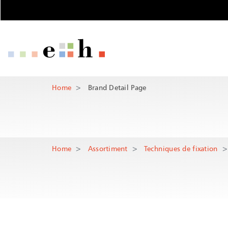
Brand Detail P
Pages importantes
Page d'accueil
Main Navigation
Contenu
Contenu princi
Contact
Home
Brand Detail Page
Rootline
Plan du site
Méta-navigation
Home
Assortiment
Techniques de fixation