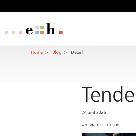
Detail
Pages importantes
Page d'accueil
Main Navigation
Contenu
Contenu princi
Contact
Home
Blog
Detail
Rootline
Plan du site
Méta-navigation
Tende
24 avril 2026
Un feu sûr et élégant