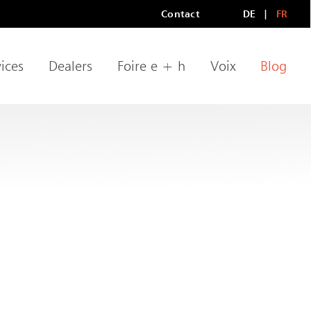
Contact
DE
FR
Méta-navigation
LANGU
ices
Dealers
Foire e + h
Voix
Blog