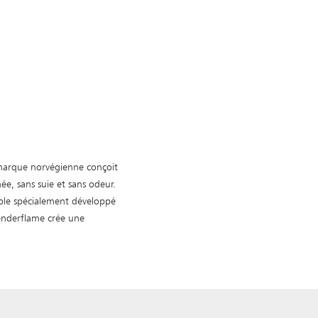
 marque norvégienne conçoit
e, sans suie et sans odeur.
ible spécialement développé
 Tenderflame crée une