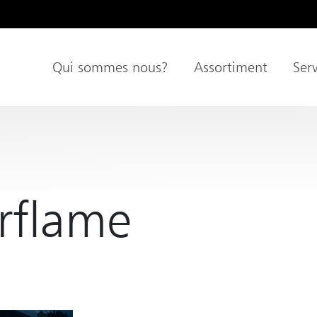
Qui sommes nous?
Assortiment
Serv
Navigation principale
pal
rflame