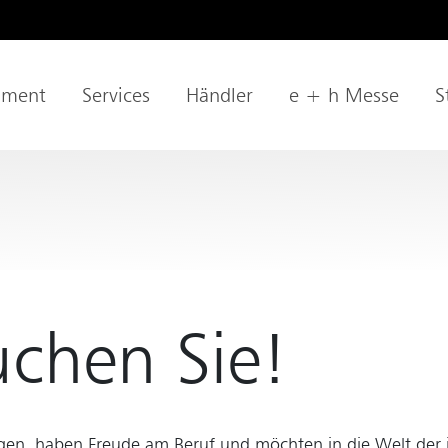
& Lehrstellen
iment
Services
Händler
e + h Messe
S
tion
uchen Sie!
gen, haben Freude am Beruf und möchten in die Welt der 