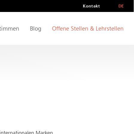
Kontakt
DE
Metanavigati
LAN
timmen
Blog
Offene Stellen & Lehrstellen
internationalen Marken