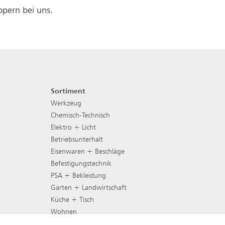
pern bei uns.
Sortiment
Footer Navigation
Werkzeug
Chemisch-Technisch
Elektro + Licht
Betriebsunterhalt
Eisenwaren + Beschläge
Befestigungstechnik
PSA + Bekleidung
Garten + Landwirtschaft
Küche + Tisch
Wohnen
Gartenmöbel