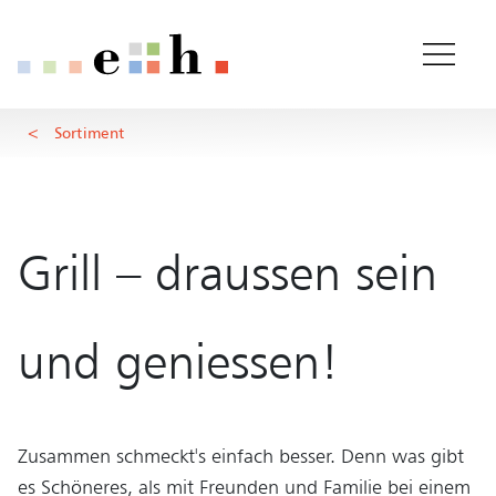
Grill
Wichtige Seiten
Home
Hauptinhalt
Sortiment
Main Navigation
Rootline Navigation
Inhalt
Kontakt
Sitemap
Metanavigation
Grill – draussen sein
und geniessen!
Zusammen schmeckt's einfach besser. Denn was gibt
es Schöneres, als mit Freunden und Familie bei einem