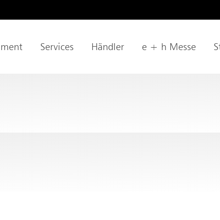
age
iment
Services
Händler
e + h Messe
S
tion