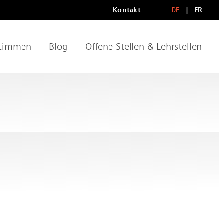
Kontakt
DE
FR
Metanavigationn
LANGU
timmen
Blog
Offene Stellen & Lehrstellen