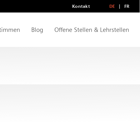
Kontakt
DE
FR
Metanavigationn
LANGU
timmen
Blog
Offene Stellen & Lehrstellen