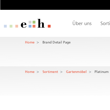
Brand Detail P
Wichtige Seiten
Über uns
Sort
Home
Main Navigation
Hauptnaviga
Inhalt
Hauptinhalt
Kontakt
Home
Brand Detail Page
Rootline Navigation
Sitemap
Metanavigation
Home
Sortiment
Gartenmöbel
Platinum