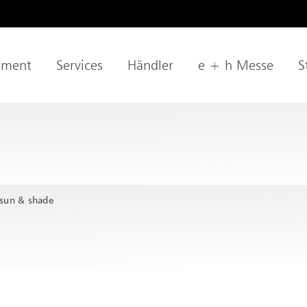
age
iment
Services
Händler
e + h Messe
S
tion
 sun & shade