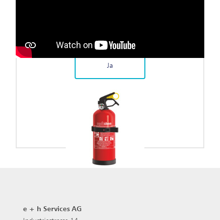
Möchten Sie von
YouTube
bereitgestellte externe
Inhalte laden?
Ja
e + h Services AG