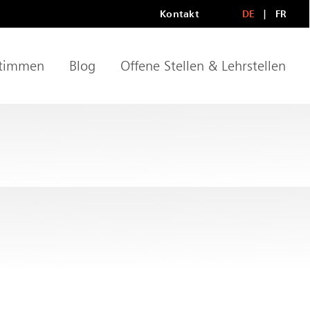
Kontakt
DE
FR
Metanavigationn
LANGU
timmen
Blog
Offene Stellen & Lehrstellen