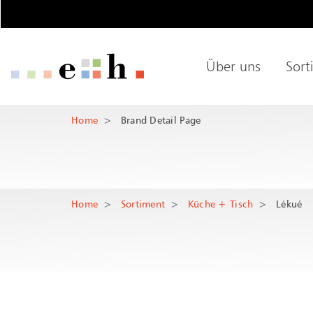
Brand Detail P
Wichtige Seiten
Über uns
Sort
Home
Main Navigation
Hauptnaviga
Inhalt
Hauptinhalt
Kontakt
Home
Brand Detail Page
Rootline Navigation
Sitemap
Metanavigation
Home
Sortiment
Küche + Tisch
Lékué