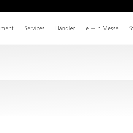
age
iment
Services
Händler
e + h Messe
S
tion