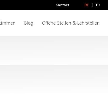
Kontakt
DE
FR
Metanavigationn
LANGU
timmen
Blog
Offene Stellen & Lehrstellen