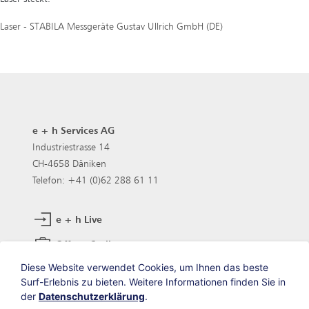
Laser - STABILA Messgeräte Gustav Ullrich GmbH (DE)
e + h Services AG
Industriestrasse 14
CH-4658 Däniken
Telefon: +41 (0)62 288 61 11
e + h Live
Offene Stellen
Diese Website verwendet Cookies, um Ihnen das beste
Surf-Erlebnis zu bieten. Weitere Informationen finden Sie in
Sie finden uns auch auf:
der
Datenschutzerklärung
.