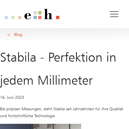
Detail
Wichtige Seiten
Home
Hauptinhalt
Blog
Main Navigation
Rootline Navigation
Inhalt
Kontakt
Stabila - Perfektion in
Sitemap
Metanavigation
jedem Millimeter
16. Juni 2023
Bei präzisen Messungen, steht Stabila seit Jahrzehnten für ihre Qualität
und fortschrittliche Technologie.