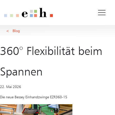
Detail
Wichtige Seiten
Home
Hauptinhalt
Blog
Main Navigation
Rootline Navigation
Inhalt
Kontakt
360° Flexibilität beim
Sitemap
Metanavigation
Spannen
22. Mai 2026
Die neue Bessey Einhandzwinge EZR360-15